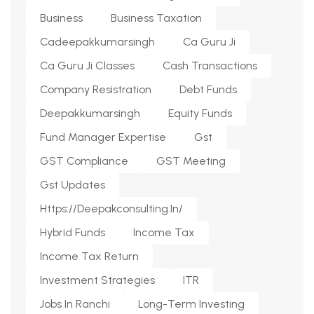
Business
Business Taxation
Cadeepakkumarsingh
Ca Guru Ji
Ca Guru Ji Classes
Cash Transactions
Company Resistration
Debt Funds
Deepakkumarsingh
Equity Funds
Fund Manager Expertise
Gst
GST Compliance
GST Meeting
Gst Updates
Https://deepakconsulting.in/
Hybrid Funds
Income Tax
Income Tax Return
Investment Strategies
ITR
Jobs In Ranchi
Long-Term Investing